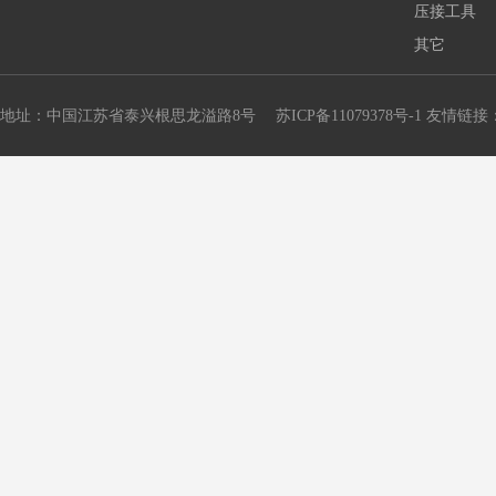
压接工具
其它
地址：中国江苏省泰兴根思龙溢路8号
苏ICP备11079378号-1
友情链接