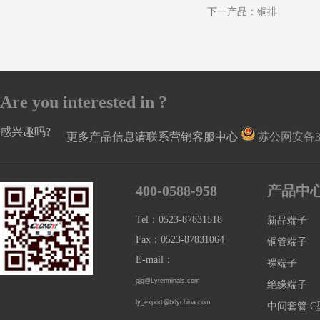
下一产品：
铜排
Are you interested in ?
感兴趣吗?
更多产品信息请联系营销客服中心
苏公网安备321
400-0588-958
产品中
Tel：0523-87831518
新品端子
Fax：0523-87831064
铜管端子
E-mail：
裸端子
gjg@Lyterminals.com
绝缘端子
ly_export@txlychina.com
中间套管 C